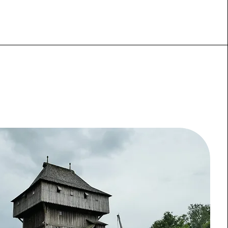
ap. J.-C. mais surtout à partir du IVe siècle ap. 
tions de l’Empire romain d’Occident vont subir 
 peuples étrangers à l’Empire, qu’ils appellent 
 Par vagues successives, les Germains 
anube, puis le Rhin, créant un climat 
rêmement tendu. Dès les prémices de 
 l’Empire, le site de Montépilloy va être 
sommet de la butte se recouvrir 
d’un ensemble de bois et de bruyères.  

sions, ou Migrations Barbares, des peuples 
 s’accentuer jusqu’à provoquer la fin de 
d’Occident et la création des grands royaumes 
 (du Ve au IXe siècle) dont celui des Francs. 
ynastie des Mérovingiens (Clovis), puis celle 
 (Charlemagne). Cette période est marquée 
 d’un nouveau type de gouvernance fondé sur 