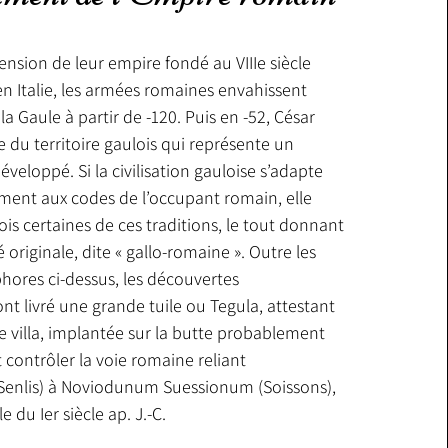
ension de leur empire fondé au VIIIe siècle 
n Italie, les armées romaines envahissent 
la Gaule à partir de -120. Puis en -52, César 
e du territoire gaulois qui représente un 
éveloppé. Si la civilisation gauloise s’adapte 
ement aux codes de l’occupant romain, elle 
is certaines de ces traditions, le tout donnant 
 originale, dite « gallo-romaine ». Outre les 
ores ci-dessus, les découvertes 
t livré une grande tuile ou Tegula, attestant 
e villa, implantée sur la butte probablement 
t contrôler la voie romaine reliant 
enlis) à Noviodunum Suessionum (Soissons), 
 du Ier siècle ap. J.-C.  
