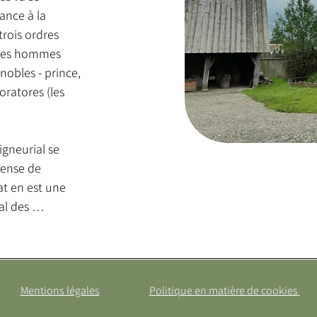
l’influence crois
ance à la 
part, et sur le po
rois ordres 
puissants, issus 
- les hommes 
hommes libres, p
nobles - prince, 
deviennent ainsi
oratores (les 
à la personne du
fidélité, le seign
plus particulièrem
gneurial se 
ense de 
t en est une 
l des 
on du modèle du 
ige du château 
 locales qui en 
ison-forte – 
Mentions légales
Politique en matière de cookies
es forteresses 