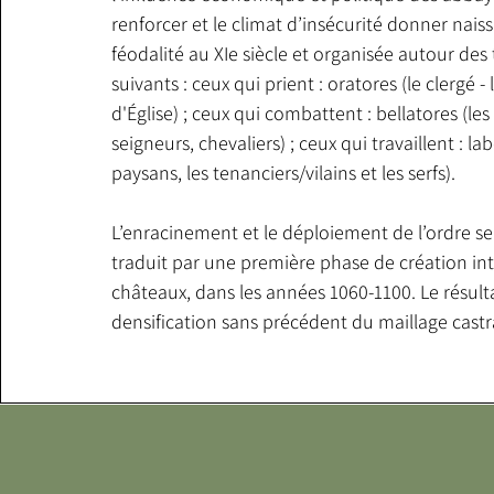
renforcer et le climat d’insécurité donner naiss
féodalité au XIe siècle et organisée autour des t
suivants : ceux qui prient : oratores (le clergé 
d'Église) ; ceux qui combattent : bellatores (les 
seigneurs, chevaliers) ; ceux qui travaillent : lab
paysans, les tenanciers/vilains et les serfs).

L’enracinement et le déploiement de l’ordre sei
traduit par une première phase de création int
châteaux, dans les années 1060-1100. Le résulta
densification sans précédent du maillage castra
campagnes occidentales, qui tient à la diffusi
château à l’ensemble de l’aristocratie. Le prest
est tel qu’il conduit les maîtres des seigneuries
ont les moyens à transformer leur domus en ma
une villa fortifiée – même modeste. Les nouvell