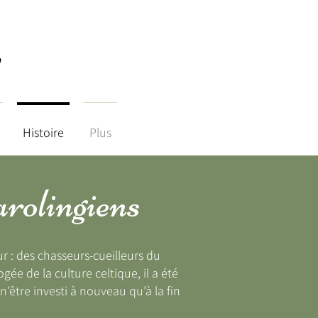
y
Histoire
Plus
arolingiens
ur : des chasseurs-cueilleurs du
gée de la culture celtique, il a été
’être investi à nouveau qu’à la fin