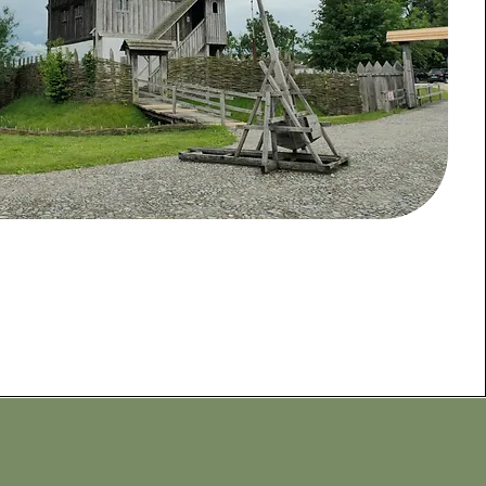
sante de l’Eglise chrétienne sur la société d’une 
uvoir de l’ordre seigneurial d’autre part. Les 
de l’aristocratie germanique, accueillent des 
ar la cérémonie de la recommandation, qui 
 des guerriers domestiques – vassus – attachés 
 seigneur. En échange de ce serment de 
eur doit entretenir cette clientèle par des dons, 
ent des terres, et ceux qui la travaille.