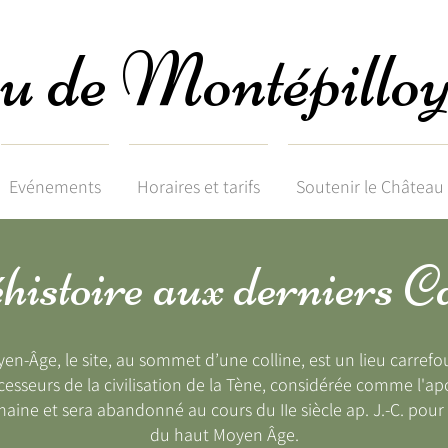
u de Montépillo
Evénements
Horaires et tarifs
Soutenir le Château
istoire aux derniers C
yen-Âge, le site, au sommet d’une colline, est un lieu carrefo
cesseurs de la civilisation de la Tène, considérée comme l'apo
ine et sera abandonné au cours du IIe siècle ap. J.-C. pour n
du haut Moyen Âge.