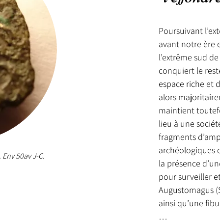
igne, un pot caréné 
ins, les habitants 
Poursuivant l’ext
en réalité pluriels. 
avant notre ère e
opulations, les 
l’extrême sud de 
ilitudes avec les 
conquiert le rest
che du Rhin dès le 
espace riche et d
ré des monnaies 
alors majoritair
sions, Meldes, 
maintient toutefo
lges. 

lieu à une société
lvanectes 
n territoire limité, 
fragments d’amph
unette, entouré au 
archéologiques on
 Env 50av J-C.
les Parisii et les 
la présence d’un
ributaire de leurs 
pour surveiller e
oint de passage 
Augustomagus (S
rd et le sud du 
ainsi qu’une fibule
s monnaies 
 le site de 