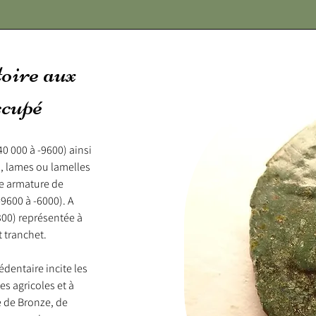
oire aux
ccupé
 000 à -9600) ainsi 
s, lames ou lamelles 
ne armature de 
9600 à -6000). A 
300) représentée à 
 tranchet. 

dentaire incite les 
 agricoles et à 
 de Bronze, de 