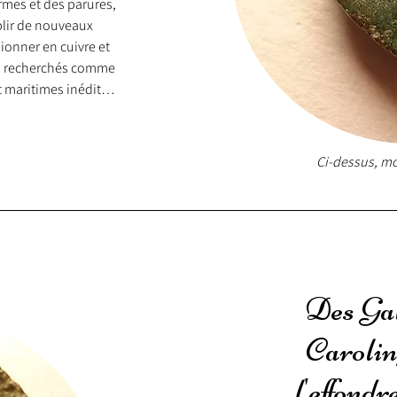
armes et des parures, 
blir de nouveaux 
ionner en cuivre et 
ns recherchés comme 
et maritimes inédites 
’échelle du 
Ci-dessus, mo
es, d’abord la 
quelle 
élite dirigeante qui 
ions et connecte 
éens en pleine 
et les Romains vont 
Des Gal
dite culture de La 
r le site de très 
Caroling
 siècle av. J.-C). 
 la culture « 
l'effond
mobiliers peuvent y 