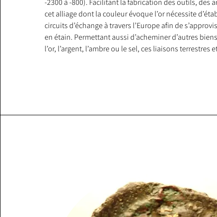
-2300 à -800). Facilitant la fabrication des outils, des 
cet alliage dont la couleur évoque l’or nécessite d’éta
circuits d’échange à travers l’Europe afin de s’approvis
en étain. Permettant aussi d’acheminer d’autres bie
l’or, l’argent, l’ambre ou le sel, ces liaisons terrestres 
constituent le premier phénomène de globalisation à l
continent européen.

Vient ensuite l’âge du Fer, qui se divise en deux périod
culture de Hallstatt (-800 à -450 av. J.-C.), au sein de la
l’organisation sociale se structure fortement, avec une 
organise la répartition du travail, crée des agglomérat
l’économie locale aux réseaux d’échanges méditerran
expansion. Ces échanges commerciaux avec les Grecs 
se prolonger durant la seconde période de l’âge du fer 
Tène (-450 à -50 av. J.-C.), ce qui explique la présence su
nombreux fragments d’amphores provenant d’Etrurie (Ier
Le site est également riche d’un ensemble de tombes de
laténienne » caractéristiques de cette période. Divers 