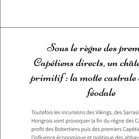
Montépilloy.

Sur ce territoire entre les villes actuelles de Senlis (A
l’époque gallo-romaine), Chantilly et Crépy-en-Valois, 
jour quarante-trois sites datés de la période de La Tèn
puisse cependant localiser l'oppidum chef-lieu des Sil
certaines hypothèses, il aurait pu être situé au sommet
Sous le règne des pre
Montépilloy, un point stratégique et un carrefour co
Capétiens directs, un chât
primitif : la motte castrale
féodale
Toutefois les incursions des Vikings, des Sarrasi
Hongrois vont provoquer la fin du règne des Ca
profit des Robertiens puis des premiers Capétien
l’influence économique et politique des abbaye