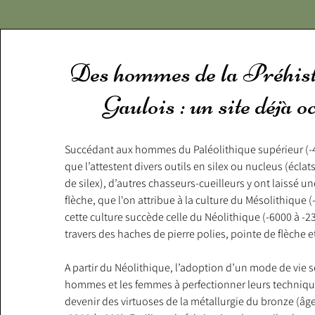
Des hommes de la Préhist
Gaulois : un site déjà o
Succédant aux hommes du Paléolithique supérieur (-40
que l’attestent divers outils en silex ou nucleus (éclat
de silex), d’autres chasseurs-cueilleurs y ont laissé u
flèche, que l'on attribue à la culture du Mésolithique (-
cette culture succède celle du Néolithique (-6000 à -2
travers des haches de pierre polies, pointe de flèche et
A partir du Néolithique, l’adoption d’un mode de vie sé
hommes et les femmes à perfectionner leurs techniques
devenir des virtuoses de la métallurgie du bronze (âge