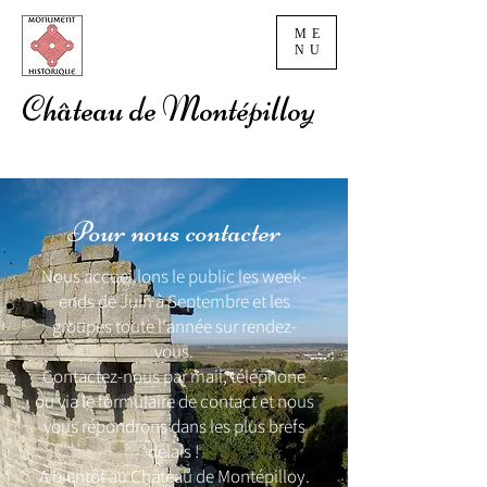
ME
NU
Château de Montépilloy
Pour nous contacter
Nous accueillons le public les week-
ends de Juin à Septembre et les
groupes toute l'année sur rendez-
vous.
Contactez-nous par mail, téléphone
ou via le formulaire de contact et nous
vous répondrons dans les plus brefs
délais !
A bientôt au Château de Montépilloy.